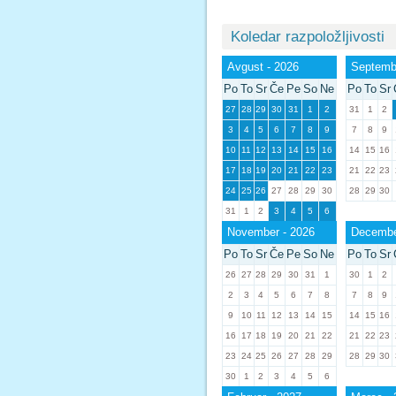
Koledar razpoložljivosti
Avgust - 2026
Septembe
Po
To
Sr
Če
Pe
So
Ne
Po
To
Sr
27
28
29
30
31
1
2
31
1
2
3
4
5
6
7
8
9
7
8
9
10
11
12
13
14
15
16
14
15
16
17
18
19
20
21
22
23
21
22
23
24
25
26
27
28
29
30
28
29
30
31
1
2
3
4
5
6
November - 2026
Decembe
Po
To
Sr
Če
Pe
So
Ne
Po
To
Sr
26
27
28
29
30
31
1
30
1
2
2
3
4
5
6
7
8
7
8
9
9
10
11
12
13
14
15
14
15
16
16
17
18
19
20
21
22
21
22
23
23
24
25
26
27
28
29
28
29
30
30
1
2
3
4
5
6