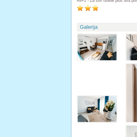
A4+2 - Za štiri osebe plus dva p
Galerija