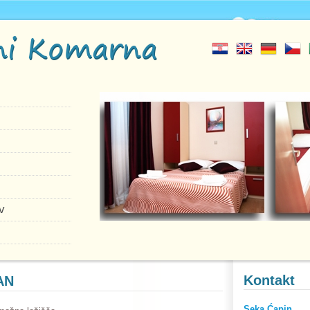
ni Komarna
v
Kontakt
AN
Seka Ćapin