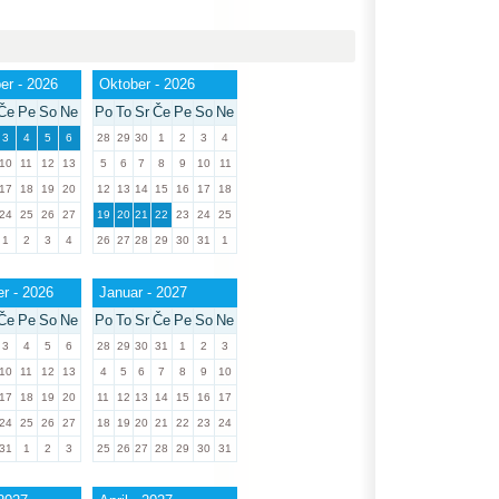
r - 2026
Oktober - 2026
Če
Pe
So
Ne
Po
To
Sr
Če
Pe
So
Ne
3
4
5
6
28
29
30
1
2
3
4
10
11
12
13
5
6
7
8
9
10
11
17
18
19
20
12
13
14
15
16
17
18
24
25
26
27
19
20
21
22
23
24
25
1
2
3
4
26
27
28
29
30
31
1
r - 2026
Januar - 2027
Če
Pe
So
Ne
Po
To
Sr
Če
Pe
So
Ne
3
4
5
6
28
29
30
31
1
2
3
10
11
12
13
4
5
6
7
8
9
10
17
18
19
20
11
12
13
14
15
16
17
24
25
26
27
18
19
20
21
22
23
24
31
1
2
3
25
26
27
28
29
30
31