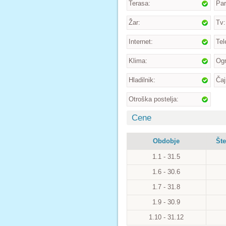
Terasa:
Par
Žar:
Tv:
Internet:
Tel
Klima:
Ogr
Hladilnik:
Čaj
Otroška postelja:
Cene
Obdobje
Šte
1.1 - 31.5
1.6 - 30.6
1.7 - 31.8
1.9 - 30.9
1.10 - 31.12