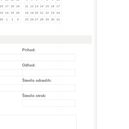
16
17
18
19
11
12
13
14
15
16
17
23
24
25
26
18
19
20
21
22
23
24
30
1
2
3
25
26
27
28
29
30
31
Prihod:
Odhod:
Število odraslih:
Število otrok: