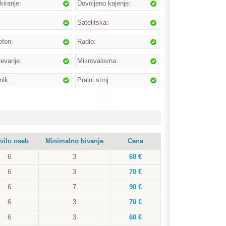
kiranje:
Dovoljeno kajenje:
Satelitska:
efon:
Radio:
evanje:
Mikrovalovna:
nik:
Pralni stroj:
vilo oseb
Minimalno bivanje
Cena
6
3
60 €
6
3
70 €
6
7
90 €
6
3
70 €
6
3
60 €