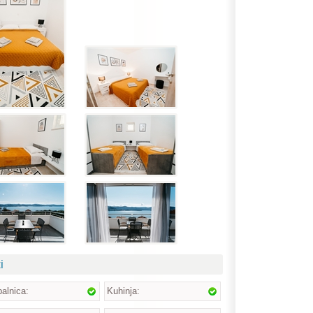
i
alnica:
Kuhinja: