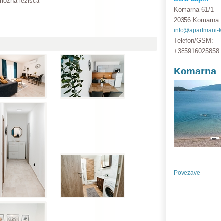
omožna ležišča
Komarna 61/1
20356 Komarna
info@apartmani-
Telefon/GSM:
+385916025858
Komarna
Povezave