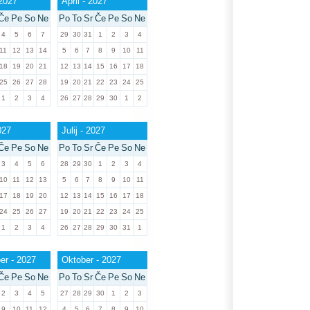
2027
April - 2027
Če
Pe
So
Ne
Po
To
Sr
Če
Pe
So
Ne
4
5
6
7
29
30
31
1
2
3
4
11
12
13
14
5
6
7
8
9
10
11
18
19
20
21
12
13
14
15
16
17
18
25
26
27
28
19
20
21
22
23
24
25
1
2
3
4
26
27
28
29
30
1
2
027
Julij - 2027
Če
Pe
So
Ne
Po
To
Sr
Če
Pe
So
Ne
3
4
5
6
28
29
30
1
2
3
4
10
11
12
13
5
6
7
8
9
10
11
17
18
19
20
12
13
14
15
16
17
18
24
25
26
27
19
20
21
22
23
24
25
1
2
3
4
26
27
28
29
30
31
1
r - 2027
Oktober - 2027
Če
Pe
So
Ne
Po
To
Sr
Če
Pe
So
Ne
2
3
4
5
27
28
29
30
1
2
3
9
10
11
12
4
5
6
7
8
9
10