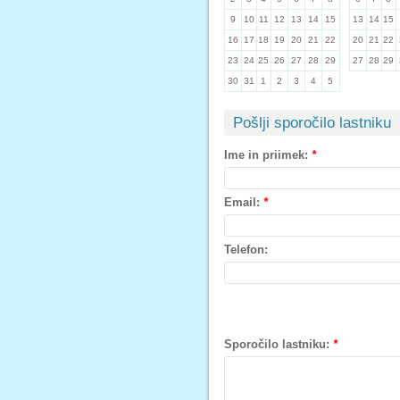
9
10
11
12
13
14
15
13
14
15
16
17
18
19
20
21
22
20
21
22
23
24
25
26
27
28
29
27
28
29
30
31
1
2
3
4
5
Pošlji sporočilo lastniku
Ime in priimek:
*
Email:
*
Telefon:
Sporočilo lastniku:
*