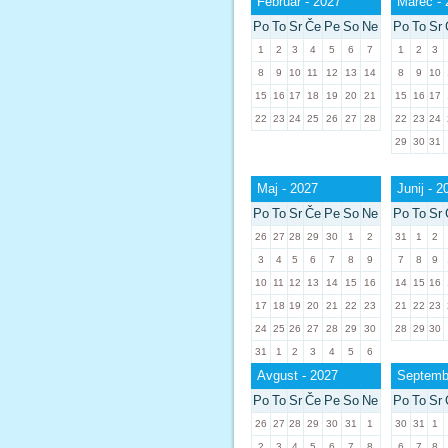
Februar - 2027
Marec - 
Po
To
Sr
Če
Pe
So
Ne
Po
To
Sr
1
2
3
4
5
6
7
1
2
3
8
9
10
11
12
13
14
8
9
10
15
16
17
18
19
20
21
15
16
17
22
23
24
25
26
27
28
22
23
24
29
30
31
Maj - 2027
Junij - 2
Po
To
Sr
Če
Pe
So
Ne
Po
To
Sr
26
27
28
29
30
1
2
31
1
2
3
4
5
6
7
8
9
7
8
9
10
11
12
13
14
15
16
14
15
16
17
18
19
20
21
22
23
21
22
23
24
25
26
27
28
29
30
28
29
30
31
1
2
3
4
5
6
Avgust - 2027
Septembe
Po
To
Sr
Če
Pe
So
Ne
Po
To
Sr
26
27
28
29
30
31
1
30
31
1
2
3
4
5
6
7
8
6
7
8